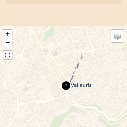
+
−
2